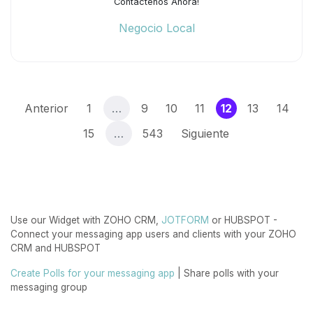
Contáctenos Ahora!
Negocio Local
(current)
Anterior
1
…
9
10
11
12
13
14
15
…
543
Siguiente
Use our Widget with ZOHO CRM,
JOTFORM
or HUBSPOT -
Connect your messaging app users and clients with your ZOHO
CRM and HUBSPOT
Create Polls for your messaging app
| Share polls with your
messaging group